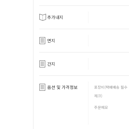
추가내지
면지
간지
옵션 및 가격정보
포장비(택배배송 필수
체크)
주문메모