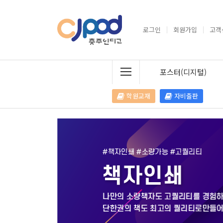
로그인
회원가입
고객
포스터(디지털)
학원교재
자비출판