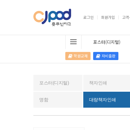
로그인
회원가입
고객
포스터(디지털)
학원교재
자비출판
포스터(디지털)
책자인쇄
명함
대량책자인쇄