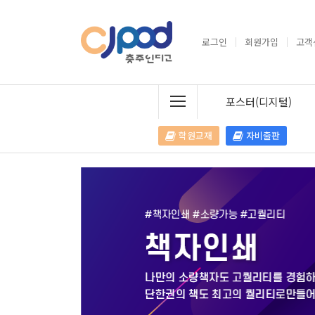
로그인
회원가입
고객
포스터(디지털)
학원교재
자비출판