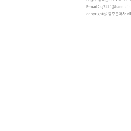
E-mail : cj7114@hanmail.
copyrightⓒ 충주문화사 All 