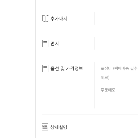
추가내지
면지
옵션 및 가격정보
포장비 (택배배송 필수
체크)
주문메모
상세설명