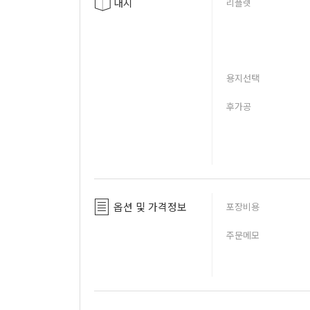
내지
리플렛
용지선택
후가공
옵션 및 가격정보
포장비용
주문메모