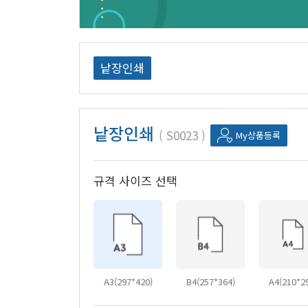
낱장인쇄
낱장인쇄
S0023
My상품등록
규격 사이즈 선택
A3(297*420)
B4(257*364)
A4(210*2