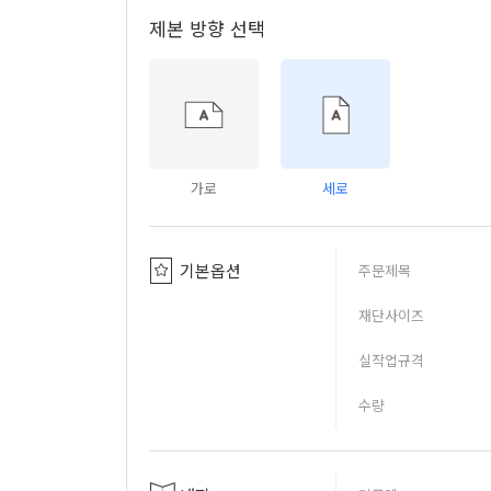
제본 방향 선택
가로
세로
기본옵션
주문제목
재단사이즈
실작업규격
수량