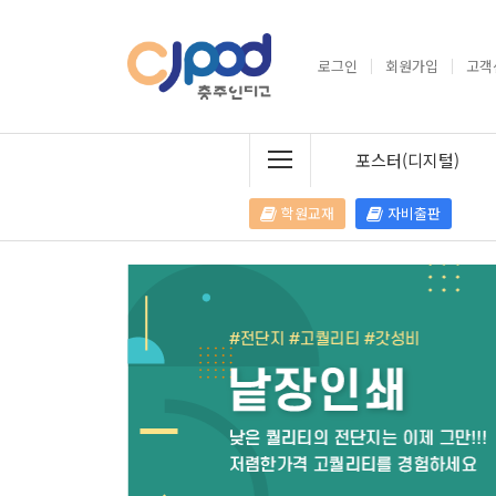
로그인
회원가입
고객
포스터(디지털)
학원교재
자비출판