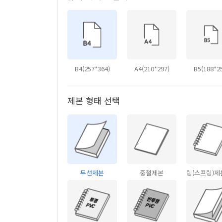
B4(257*364)
A4(210*297)
B5(188*2
제본 형태 선택
무선제본
중철제본