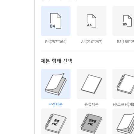
B4(257*364)
A4(210*297)
B5(188*2
제본 형태 선택
무선제본
중철제본