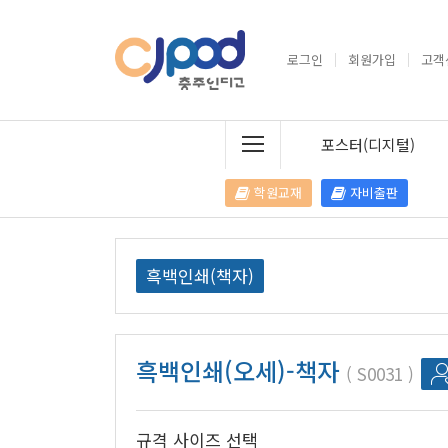
로그인
회원가입
고객
포스터(디지털)
학원교재
자비출판
흑백인쇄(책자)
흑백인쇄(오세)-책자
S0031
규격 사이즈 선택