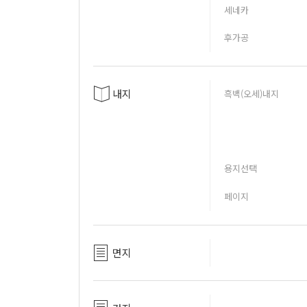
세네카
후가공
내지
흑백(오세)내지
용지선택
페이지
면지