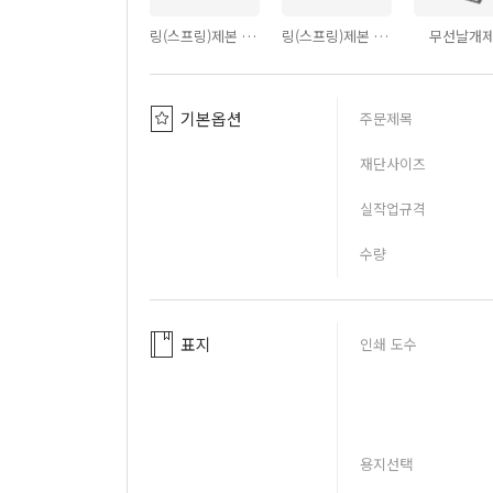
링(스프링)제본 - PVC투명커버
링(스프링)제본 - PVC반투명커버
무선날개
기본옵션
주문제목
재단사이즈
실작업규격
수량
표지
인쇄 도수
용지선택