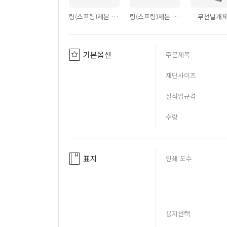
링(스프링)제본 - PVC투명커버
링(스프링)제본 - PVC반투명커버
무선날개
기본옵션
주문제목
재단사이즈
실작업규격
수량
표지
인쇄 도수
용지선택