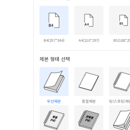
B4(257*364)
A4(210*297)
B5(188*2
제본 형태 선택
무선제본
중철제본