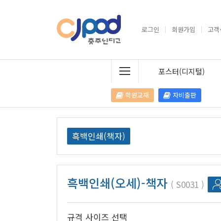
로그인
회원가입
고객
포스터(디지털)
학원교재
자비출판
흑백인쇄(책자)
흑백인쇄(오세)-책자
S0031
규격 사이즈 선택