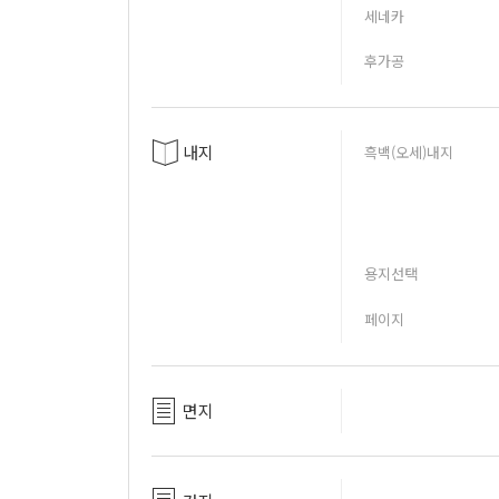
세네카
후가공
내지
흑백(오세)내지
용지선택
페이지
면지