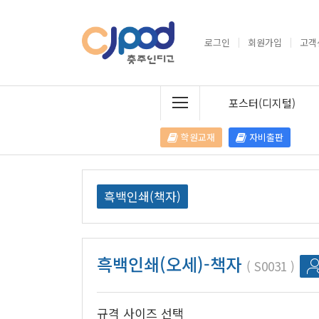
로그인
회원가입
고객
포스터(디지털)
학원교재
자비출판
흑백인쇄(책자)
흑백인쇄(오세)-책자
S0031
규격 사이즈 선택