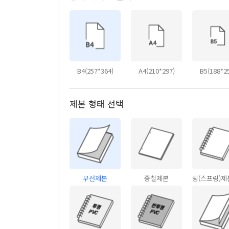
B4(257*364)
A4(210*297)
B5(188*2
제본 형태 선택
무선제본
중철제본