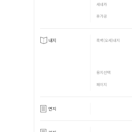
세네카
후가공
내지
흑백(오세)내지
용지선택
페이지
면지