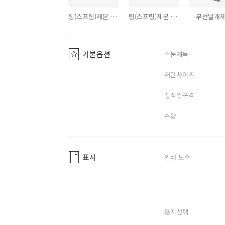
링(스프링)제본 - PVC투명커버
링(스프링)제본 - PVC반투명커버
무선날개
기본옵션
주문제목
재단사이즈
실작업규격
수량
표지
인쇄 도수
용지선택