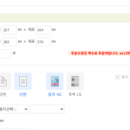
로
㎜ x 세로
㎜
로
㎜ x 세로
㎜
부
주문수량은 짝수로 주문바랍니다. ex)2부
표지
양면
단면
칼라 4도
흑백 1도
㎜