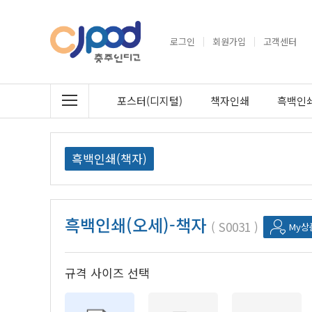
로그인
회원가입
고객센터
포스터(디지털)
책자인쇄
흑백인쇄
흑백인쇄(책자)
흑백인쇄(오세)-책자
S0031
My상
규격 사이즈 선택