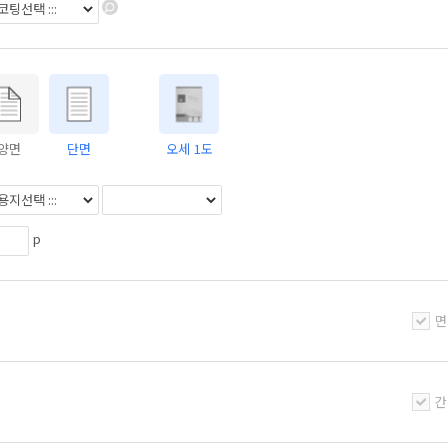
양면
단면
오세 1도
p
면
간