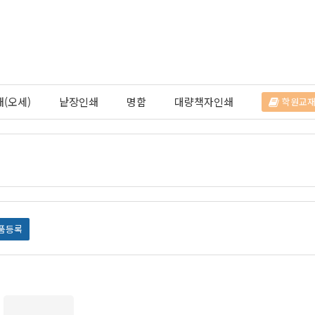
(오세)
낱장인쇄
명함
대량책자인쇄
학원교
품등록