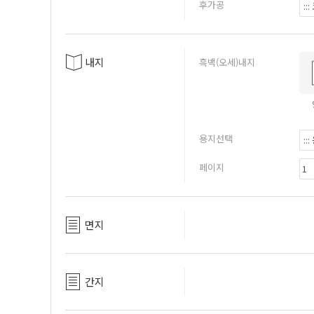
후가공
내지
흑백(오세)내지
용지선택
페이지
면지
간지