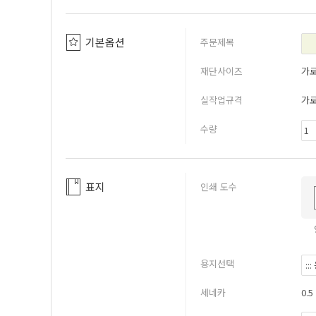
기본옵션
주문제목
재단사이즈
가
실작업규격
가
수량
표지
인쇄 도수
용지선택
세네카
0.5