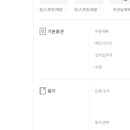
링(스프링)제본 - PVC투명커버
링(스프링)제본 - PVC반투명커버
무선날개
기본옵션
주문제목
재단사이즈
실작업규격
수량
표지
인쇄 도수
용지선택