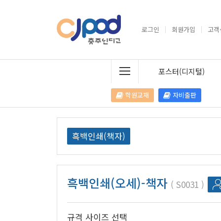
로그인
회원가입
고객
포스터(디지털)
학원교재
자비출판
흑백인쇄(책자)
흑백인쇄(오세)-책자
S0031
규격 사이즈 선택