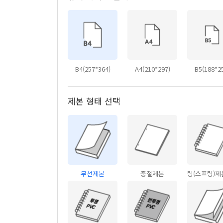
B4(257*364)
A4(210*297)
B5(188*2
제본 형태 선택
무선제본
중철제본