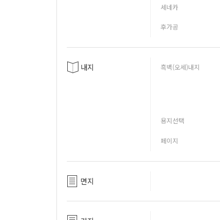
세네카
후가공
내지
흑백(오세)내지
용지선택
페이지
면지