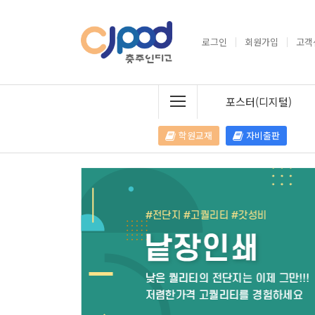
로그인
회원가입
고객
포스터(디지털)
학원교재
자비출판