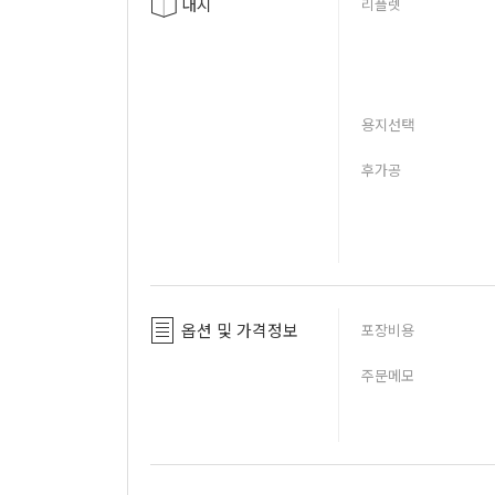
내지
리플렛
용지선택
후가공
옵션 및 가격정보
포장비용
주문메모