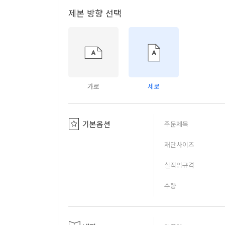
제본 방향 선택
가로
세로
기본옵션
주문제목
재단사이즈
실작업규격
수량