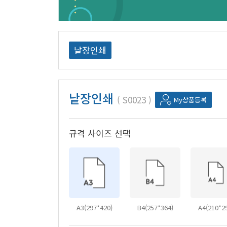
낱장인쇄
낱장인쇄
S0023
My상품등록
규격 사이즈 선택
A3(297*420)
B4(257*364)
A4(210*2