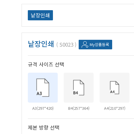
낱장인쇄
낱장인쇄
S0023
My상품등록
규격 사이즈 선택
A3(297*420)
B4(257*364)
A4(210*297)
제본 방향 선택