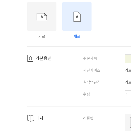
가로
세로
기본옵션
주문제목
재단사이즈
가
실작업규격
가
수량
내지
리플렛