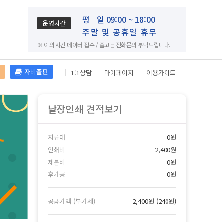
평
일 09:00 ~ 18:00
운영시간
주말 및 공휴일 휴무
※ 이외 시간 데이터 접수 / 출고는 전화문의 부탁드립니다.
재
자비출판
1:1상담
마이페이지
이용가이드
낱장인쇄 견적보기
지류대
0원
인쇄비
2,400원
제본비
0원
후가공
0원
공급가액 (부가세)
2,400원
(
240원
)