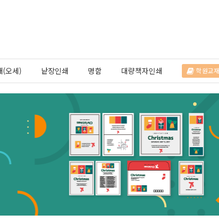
(오세)
낱장인쇄
명함
대량책자인쇄
학원교