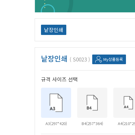
낱장인쇄
낱장인쇄
S0023
My상품등록
규격 사이즈 선택
A3(297*420)
B4(257*364)
A4(210*2