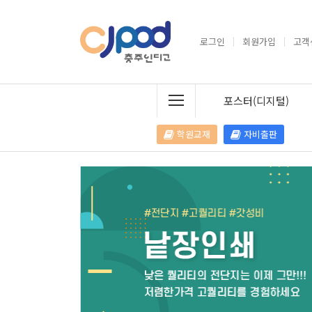
로그인
회원가입
고객
포스터(디지털)
학원교재
자비출판