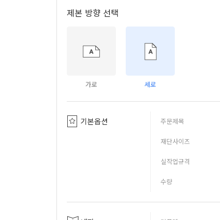
제본 방향 선택
가로
세로
기본옵션
주문제목
재단사이즈
실작업규격
수량