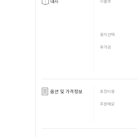
내지
리플렛
용지선택
후가공
옵션 및 가격정보
포장비용
주문메모