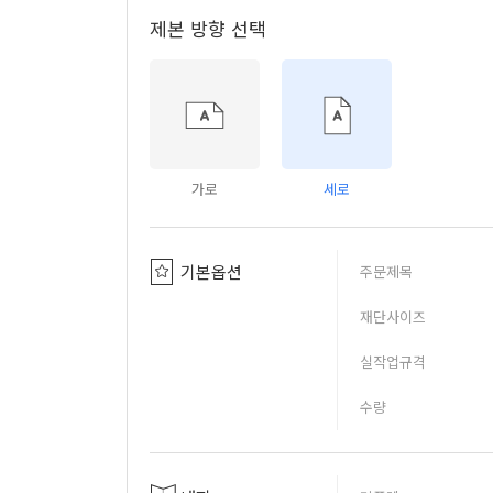
제본 방향 선택
가로
세로
기본옵션
주문제목
재단사이즈
실작업규격
수량