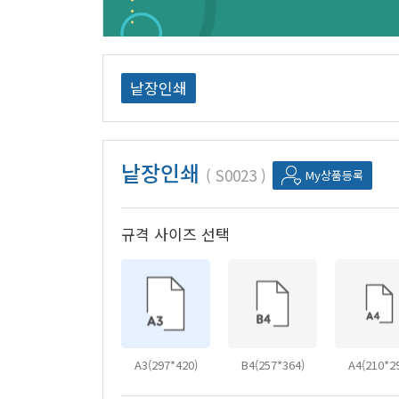
낱장인쇄
낱장인쇄
S0023
My상품등록
규격 사이즈 선택
A3(297*420)
B4(257*364)
A4(210*2