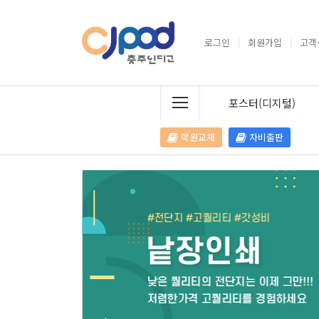
로그인
회원가입
고객
포스터(디지털)
학원교재
자비출판