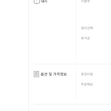
내지
리플렛
용지선택
후가공
옵션 및 가격정보
포장비용
주문메모