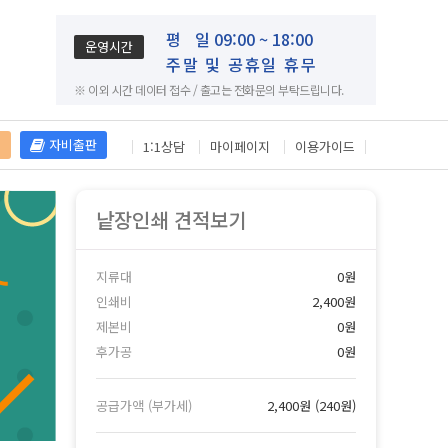
평
일 09:00 ~ 18:00
운영시간
주말 및 공휴일 휴무
※ 이외 시간 데이터 접수 / 출고는 전화문의 부탁드립니다.
재
자비출판
1:1상담
마이페이지
이용가이드
낱장인쇄 견적보기
지류대
0원
인쇄비
2,400원
제본비
0원
후가공
0원
공급가액 (부가세)
2,400원
(
240원
)