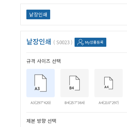
낱장인쇄
낱장인쇄
S0023
My상품등록
규격 사이즈 선택
A3(297*420)
B4(257*364)
A4(210*297)
제본 방향 선택