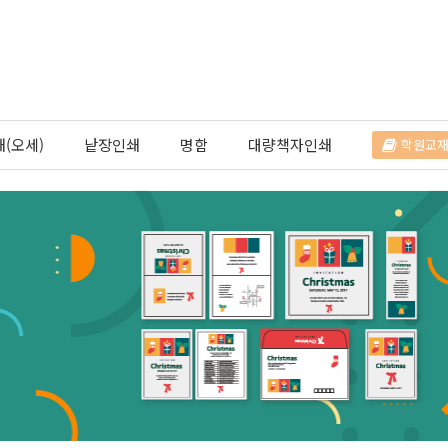
(오세)
낱장인쇄
명함
대량책자인쇄
학원교