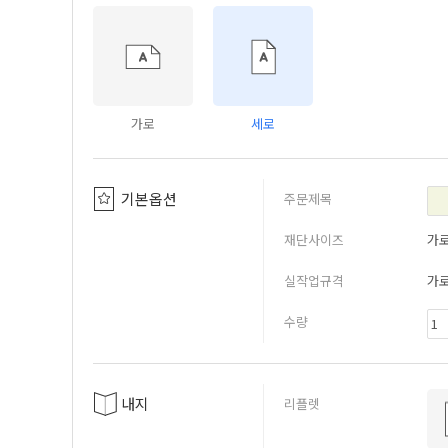
가로
세로
기본옵션
주문제목
재단사이즈
가
실작업규격
가
수량
내지
리플렛