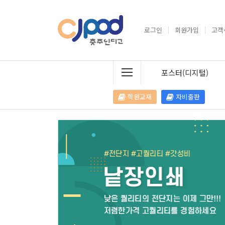
로그인
회원가입
고객
포스터(디지털)
학원교재
자비출판