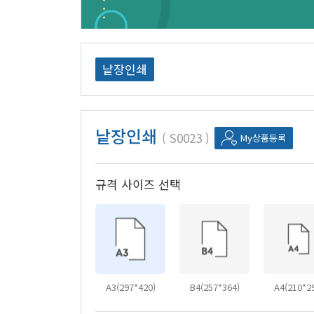
낱장인쇄
낱장인쇄
S0023
My상품등록
규격 사이즈 선택
A3(297*420)
B4(257*364)
A4(210*2