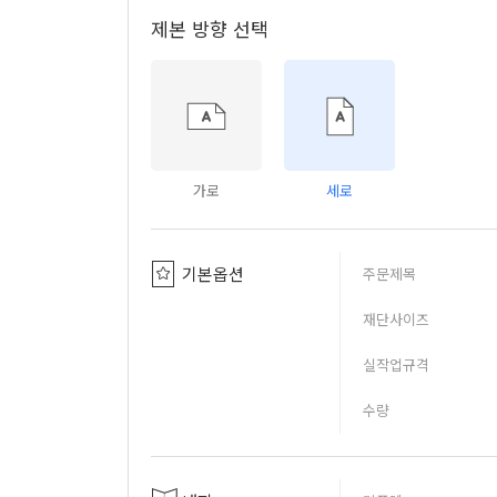
제본 방향 선택
가로
세로
기본옵션
주문제목
재단사이즈
실작업규격
수량