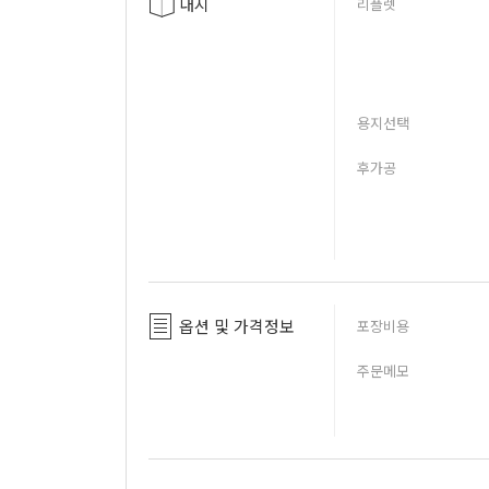
내지
리플렛
용지선택
후가공
옵션 및 가격정보
포장비용
주문메모