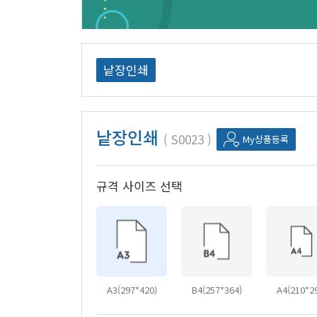
낱장인쇄
낱장인쇄
S0023
My상품등록
규격 사이즈 선택
A3(297*420)
B4(257*364)
A4(210*2