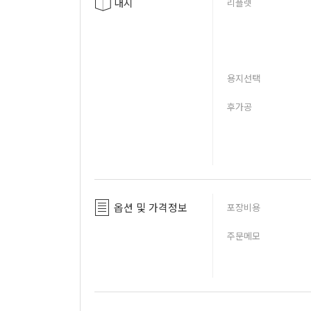
내지
리플렛
용지선택
후가공
옵션 및 가격정보
포장비용
주문메모