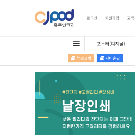
로그인
회원가입
고객
포스터(디지털)
학원교재
자비출판