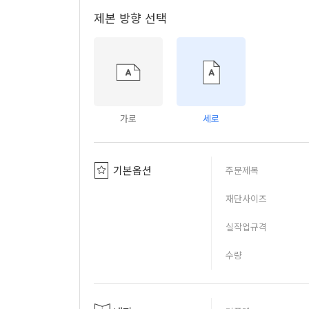
제본 방향 선택
가로
세로
기본옵션
주문제목
재단사이즈
실작업규격
수량