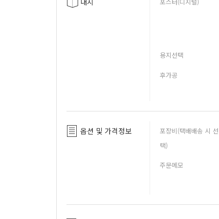
내지
포스터(디지털)
용지선택
후가공
옵션 및 가격정보
포장비(택배배송 시 선
택)
주문메모