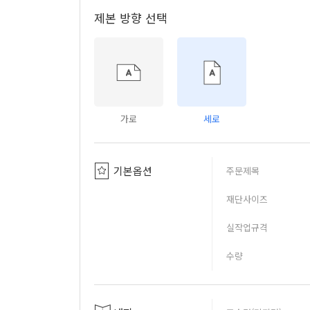
제본 방향 선택
가로
세로
기본옵션
주문제목
재단사이즈
실작업규격
수량