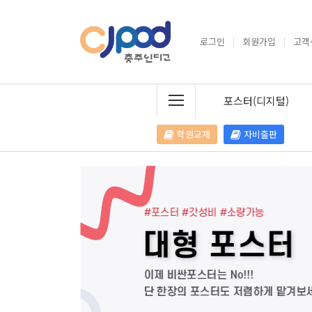
로그인
회원가입
고객
포스터(디지털)
학원교재
자비출판