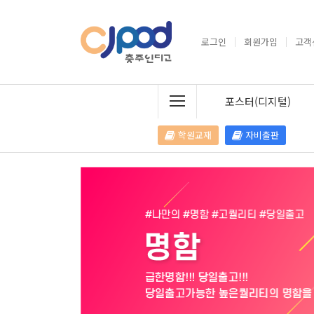
로그인
회원가입
고객
포스터(디지털)
학원교재
자비출판