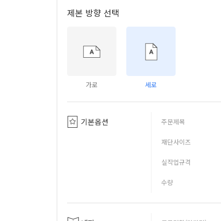
제본 방향 선택
가로
세로
기본옵션
주문제목
재단사이즈
실작업규격
수량