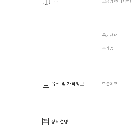
내지
고급명함(디지털)
용지선택
후가공
옵션 및 가격정보
주문메모
상세설명