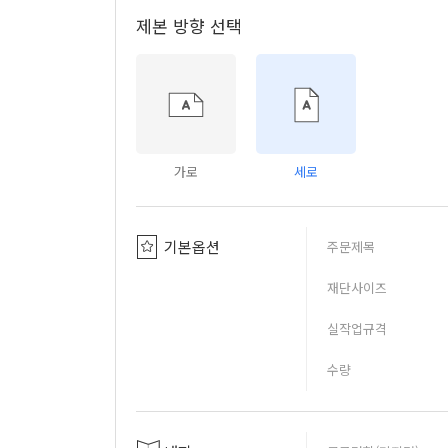
제본 방향 선택
가로
세로
기본옵션
주문제목
재단사이즈
실작업규격
수량