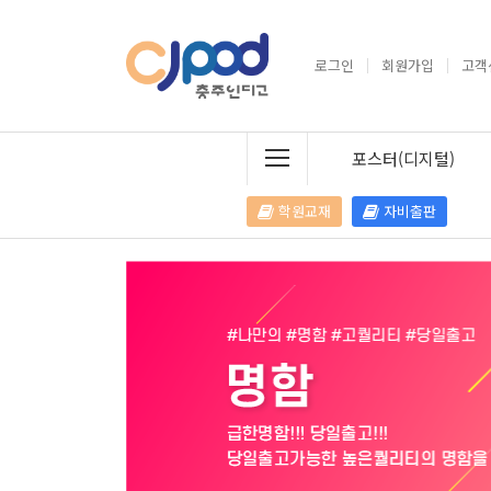
로그인
회원가입
고객
포스터(디지털)
학원교재
자비출판