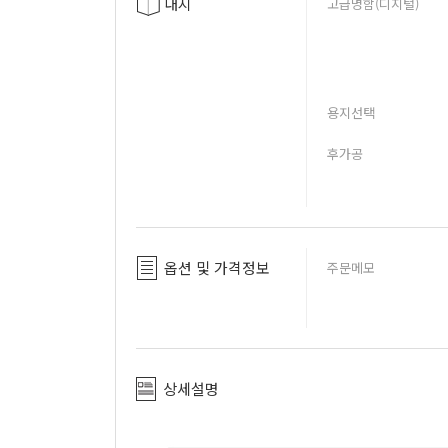
내지
고급명함(디지털)
용지선택
후가공
옵션 및 가격정보
주문메모
상세설명