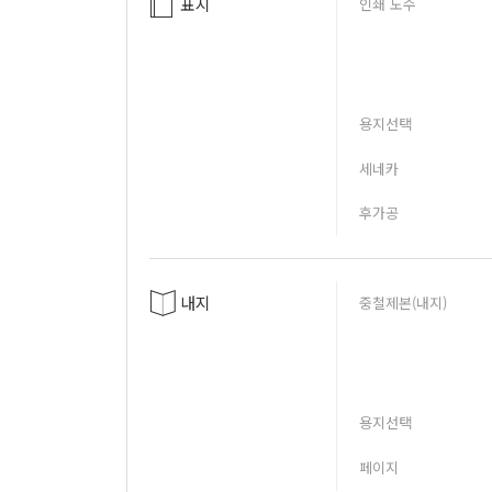
표지
인쇄 도수
용지선택
세네카
후가공
내지
중철제본(내지)
용지선택
페이지