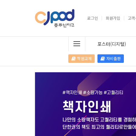
로그인
회원가입
고객
포스터(디지털)
학원교재
자비출판