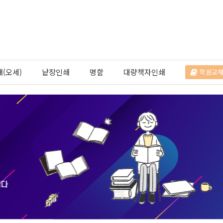
(오세)
낱장인쇄
명함
대량책자인쇄
학원교