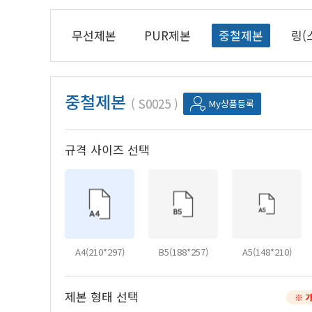
무선제본
PUR제본
중철제본
링(
중철제본
S0025
My상품등록
규격 사이즈 선택
A4(210*297)
B5(188*257)
A5(148*210)
제본 형태 선택
※ 