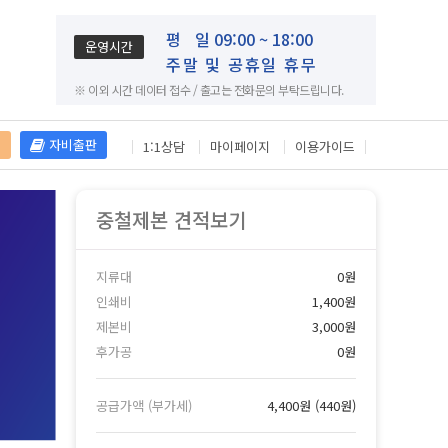
평
일 09:00 ~ 18:00
운영시간
주말 및 공휴일 휴무
※ 이외 시간 데이터 접수 / 출고는 전화문의 부탁드립니다.
재
자비출판
1:1상담
마이페이지
이용가이드
중철제본 견적보기
지류대
0원
인쇄비
1,400원
제본비
3,000원
후가공
0원
공급가액 (부가세)
4,400원
(
440원
)