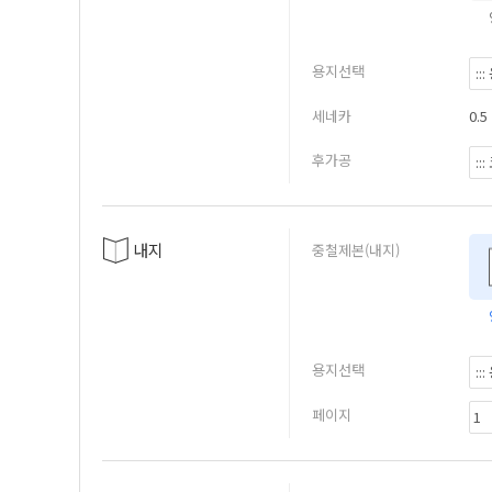
용지선택
세네카
0.5
후가공
내지
중철제본(내지)
용지선택
페이지