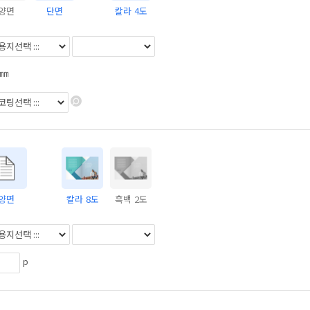
양면
단면
칼라 4도
㎜
양면
칼라 8도
흑백 2도
p