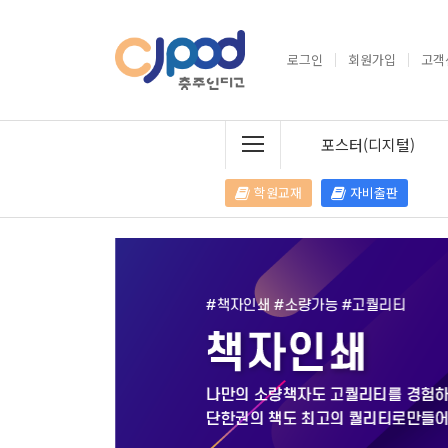
로그인
회원가입
고객
포스터(디지털)
학원교재
자비출판