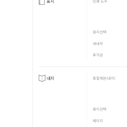
표지
인쇄 도수
용지선택
세네카
후가공
내지
중철제본(내지)
용지선택
페이지