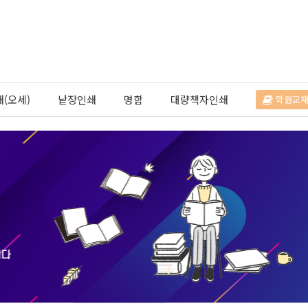
(오세)
낱장인쇄
명함
대량책자인쇄
학원교