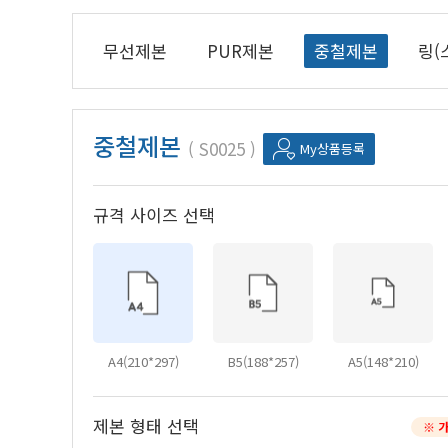
무선제본
PUR제본
중철제본
링(
중철제본
S0025
My상품등록
규격 사이즈 선택
A4(210*297)
B5(188*257)
A5(148*210)
제본 형태 선택
※ 