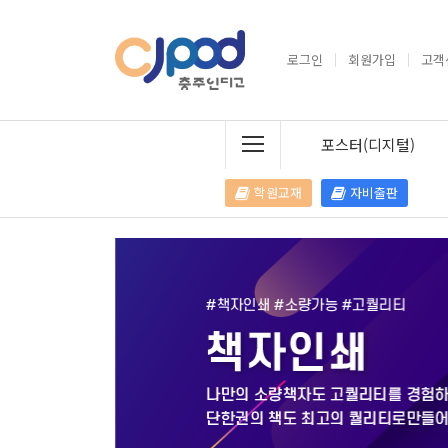
로그인
회원가입
고객
포스터(디지털)
학원교재
자비출판