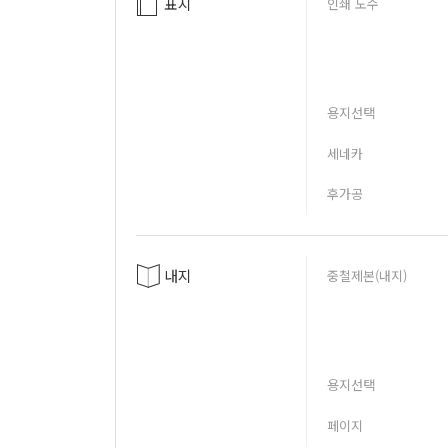
표지
인쇄 도수
용지선택
세네카
후가공
내지
중철제본(내지)
용지선택
페이지