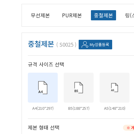
무선제본
PUR제본
중철제본
링(
중철제본
S0025
My상품등록
규격 사이즈 선택
A4(210*297)
B5(188*257)
A5(148*210)
제본 형태 선택
※ 