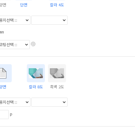
양면
단면
칼라 4도
㎜
양면
칼라 8도
흑백 2도
p