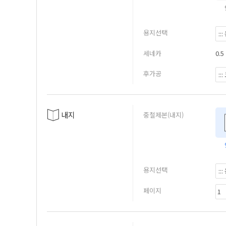
용지선택
세네카
0.5
후가공
내지
중철제본(내지)
용지선택
페이지