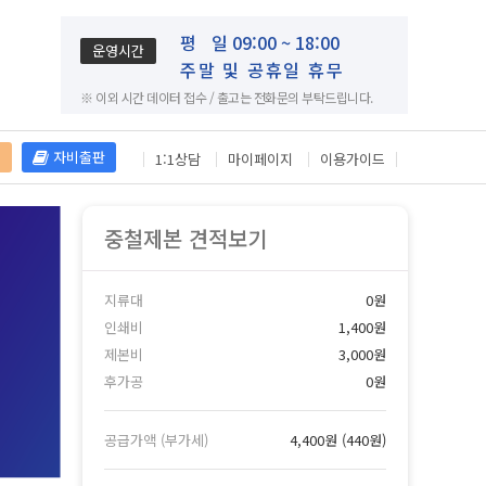
평
일 09:00 ~ 18:00
운영시간
주말 및 공휴일 휴무
※ 이외 시간 데이터 접수 / 출고는 전화문의 부탁드립니다.
재
자비출판
1:1상담
마이페이지
이용가이드
중철제본 견적보기
지류대
0원
인쇄비
1,400원
제본비
3,000원
후가공
0원
공급가액 (부가세)
4,400원
(
440원
)