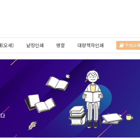
(오세)
낱장인쇄
명함
대량책자인쇄
학원교