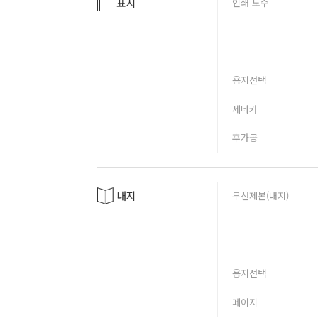
표지
인쇄 도수
용지선택
세네카
후가공
내지
무선제본(내지)
용지선택
페이지