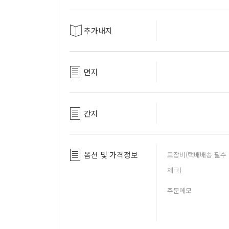
추가내지
면지
간지
옵션 및 가격정보
포장비(택배배송 필수
체크)
주문메모