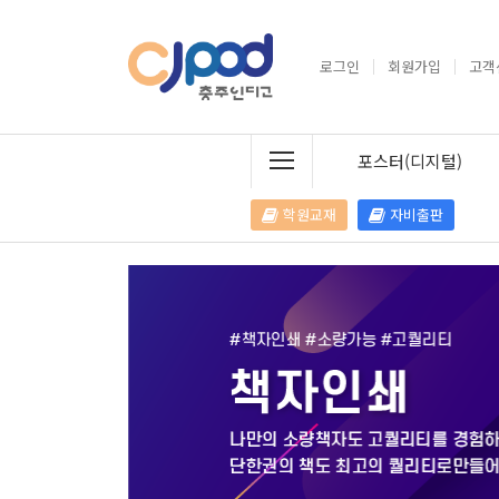
로그인
회원가입
고객
포스터(디지털)
학원교재
자비출판