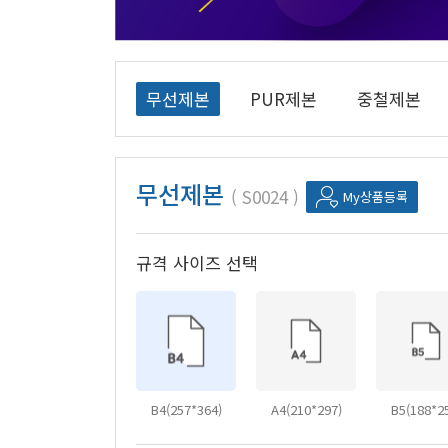
무선제본
PUR제본
중철제본
무선제본
S0024
My상품등록
규격 사이즈 선택
B4(257*364)
A4(210*297)
B5(188*2