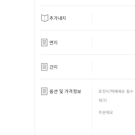
추가내지
면지
간지
옵션 및 가격정보
포장비(택배배송 필수
체크)
주문메모