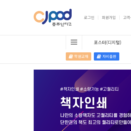
로그인
회원가입
고객
포스터(디지털)
학원교재
자비출판