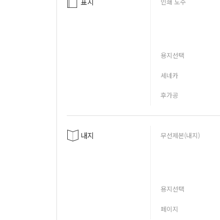
표지
인쇄 도수
용지선택
세네카
후가공
내지
무선제본(내지)
용지선택
페이지