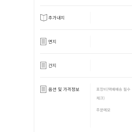
추가내지
면지
간지
옵션 및 가격정보
포장비(택배배송 필수
체크)
주문메모