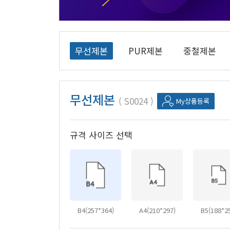
무선제본
PUR제본
중철제본
무선제본
S0024
My상품등록
규격 사이즈 선택
B4(257*364)
A4(210*297)
B5(188*2