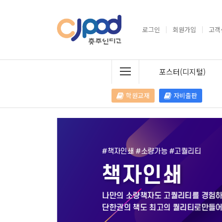
로그인
회원가입
고객
포스터(디지털)
학원교재
자비출판