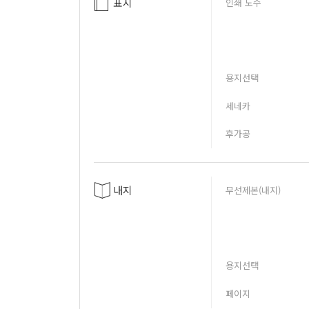
표지
인쇄 도수
용지선택
세네카
후가공
내지
무선제본(내지)
용지선택
페이지