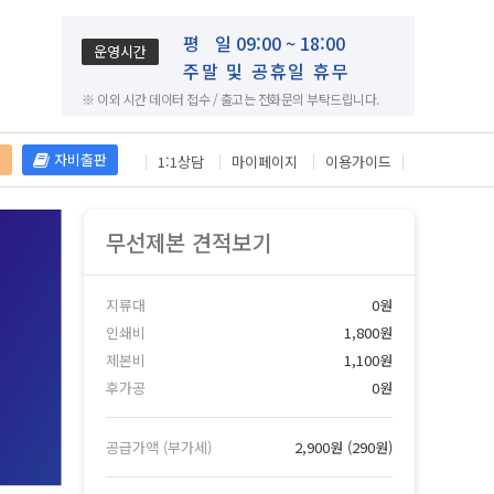
평
일 09:00 ~ 18:00
운영시간
주말 및 공휴일 휴무
※ 이외 시간 데이터 접수 / 출고는 전화문의 부탁드립니다.
재
자비출판
1:1상담
마이페이지
이용가이드
무선제본 견적보기
지류대
0원
인쇄비
1,800원
제본비
1,100원
후가공
0원
공급가액 (부가세)
2,900원
(
290원
)