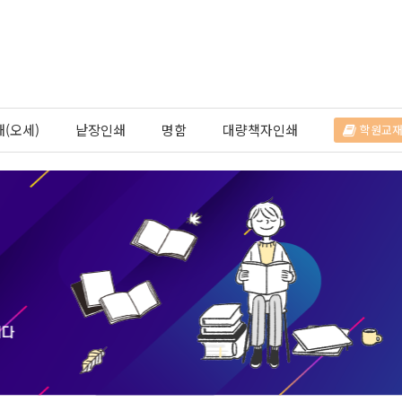
(오세)
낱장인쇄
명함
대량책자인쇄
학원교