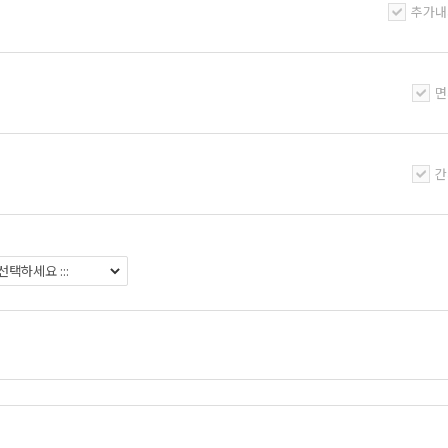
추가내
면
간