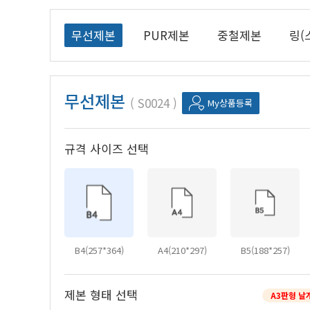
무선제본
PUR제본
중철제본
링(
무선제본
S0024
My상품등록
규격 사이즈 선택
B4(257*364)
A4(210*297)
B5(188*257)
제본 형태 선택
A3판형 날