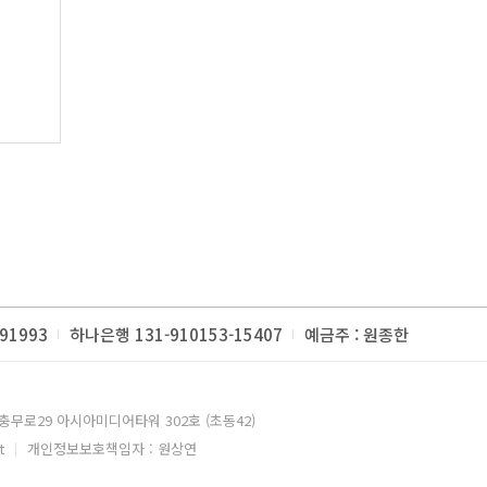
91993
하나은행 131-910153-15407
예금주 : 원종한
충무로29 아시아미디어타워 302호 (초동42)
t
개인정보보호책임자 : 원상연