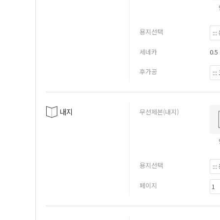
용지선택
세네카
0.5
후가공
내지
무선제본(내지)
용지선택
페이지