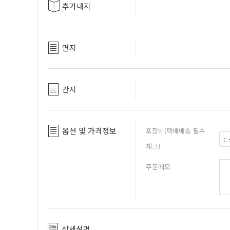
추가내지
면지
간지
옵션 및 가격정보
포장비(택배배송 필수
체크)
주문메모
상세설명