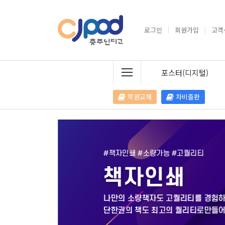
로그인
회원가입
고객
포스터(디지털)
학원교재
자비출판