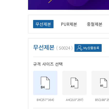
무선제본
PUR제본
중철제본
무선제본
S0024
My상품등록
규격 사이즈 선택
B4(257*364)
A4(210*297)
B5(188*2