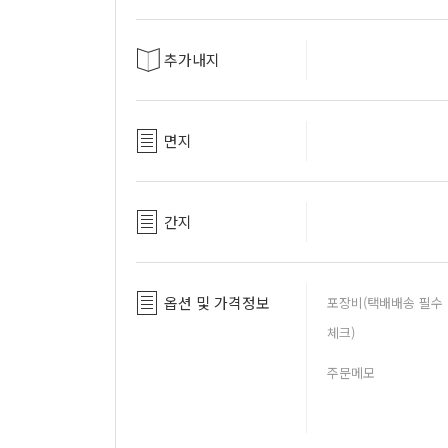
추가내지
면지
간지
옵션 및 가격정보
포장비(택배배송 필수
체크)
주문메모