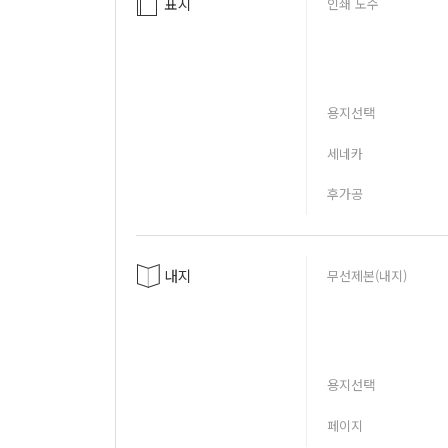
표지
인쇄 도수
용지선택
세네카
후가공
내지
무선제본(내지)
용지선택
페이지