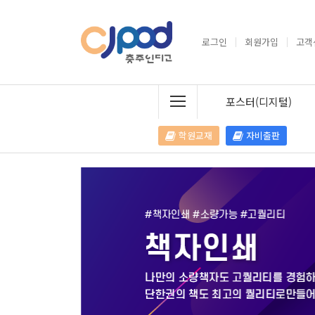
로그인
회원가입
고객
포스터(디지털)
학원교재
자비출판