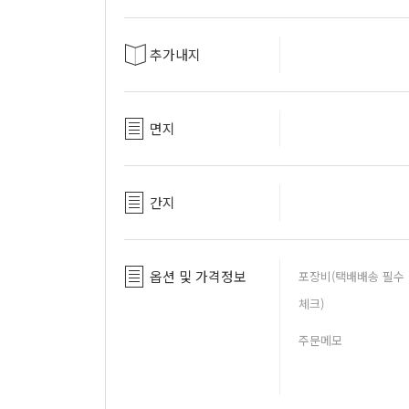
추가내지
면지
간지
옵션 및 가격정보
포장비(택배배송 필수
체크)
주문메모