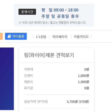
평
일 09:00 ~ 18:00
운영시간
주말 및 공휴일 휴무
※ 이외 시간 데이터 접수 / 출고는 전화문의 부탁드립니다.
재
자비출판
1:1상담
마이페이지
이용가이드
링(와이어)제본 견적보기
지류대
0원
인쇄비
1,800원
제본비
1,900원
후가공
0원
공급가액 (부가세)
3,700원
(
370원
)