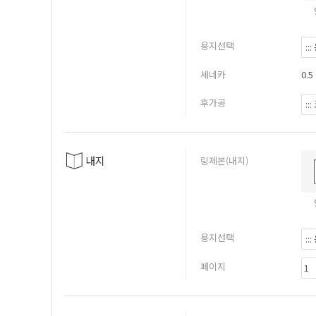
용지선택
세네카
0.5
후가공
내지
링제본(내지)
용지선택
페이지