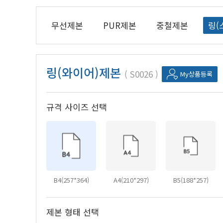
무선제본
PUR제본
중철제본
링(
링(와이어)제본
S0026
My상품등록
규격 사이즈 선택
B4(257*364)
A4(210*297)
B5(188*257)
제본 형태 선택