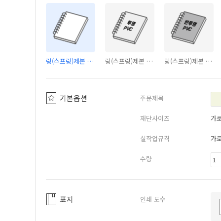
링(스프링)제본 - 커버없음
링(스프링)제본 - PVC투명커버
링(스프링)제본 - PVC반투명커버
기본옵션
주문제목
재단사이즈
가
실작업규격
가
수량
표지
인쇄 도수