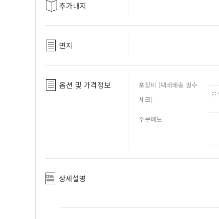
추가내지
면지
옵션 및 가격정보
포장비 (택배배송 필수
체크)
주문메모
상세설명