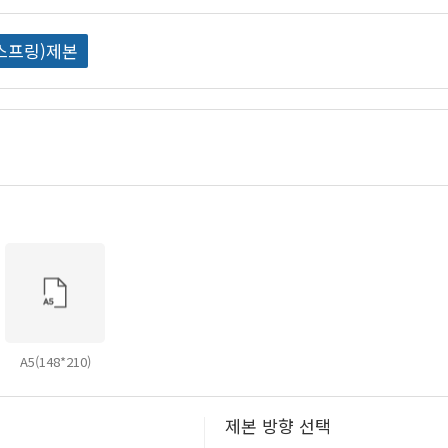
스프링)제본
A5(148*210)
제본 방향 선택