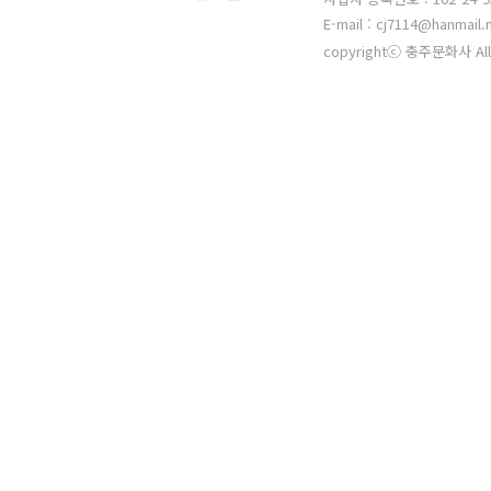
E-mail : cj7114@hanmail.
copyrightⓒ 충주문화사 All 