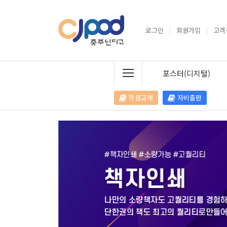
로그인
회원가입
고객
포스터(디지털)
학원교재
자비출판