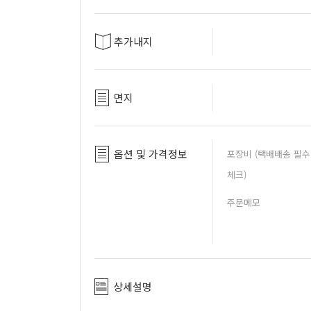
추가내지
면지
옵션 및 가격정보
포장비 (택배배송 필수
체크)
주문메모
상세설명