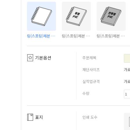
링(스프링)제본 - 커버없음
링(스프링)제본 - PVC투명커버
링(스프링)제본 - PVC반투명커버
기본옵션
주문제목
재단사이즈
가
실작업규격
가
수량
표지
인쇄 도수