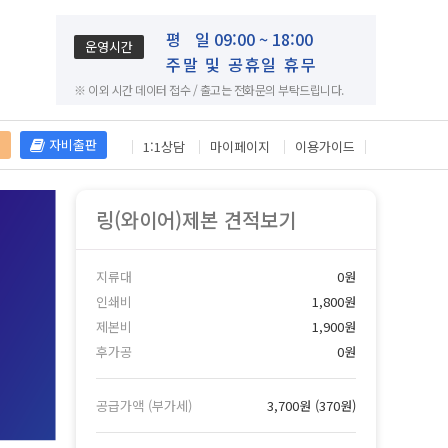
평
일 09:00 ~ 18:00
운영시간
주말 및 공휴일 휴무
※ 이외 시간 데이터 접수 / 출고는 전화문의 부탁드립니다.
재
자비출판
1:1상담
마이페이지
이용가이드
링(와이어)제본 견적보기
지류대
0원
인쇄비
1,800원
제본비
1,900원
후가공
0원
공급가액 (부가세)
3,700원
(
370원
)