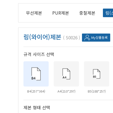
무선제본
PUR제본
중철제본
링(
링(와이어)제본
S0026
My상품등록
규격 사이즈 선택
B4(257*364)
A4(210*297)
B5(188*257)
제본 형태 선택