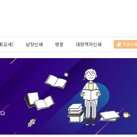
(오세)
낱장인쇄
명함
대량책자인쇄
학원교