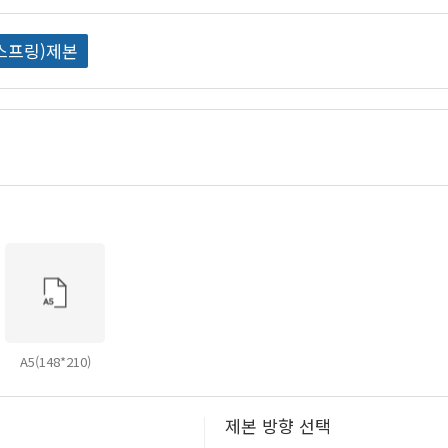
스프링)제본
A5(148*210)
제본 방향 선택