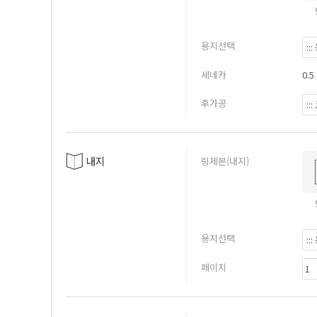
용지선택
세네카
0.5
후가공
내지
링제본(내지)
용지선택
페이지