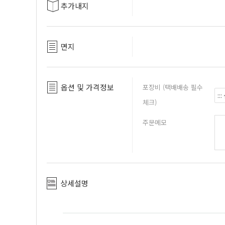
추가내지
면지
옵션 및 가격정보
포장비 (택배배송 필수
체크)
주문메모
상세설명