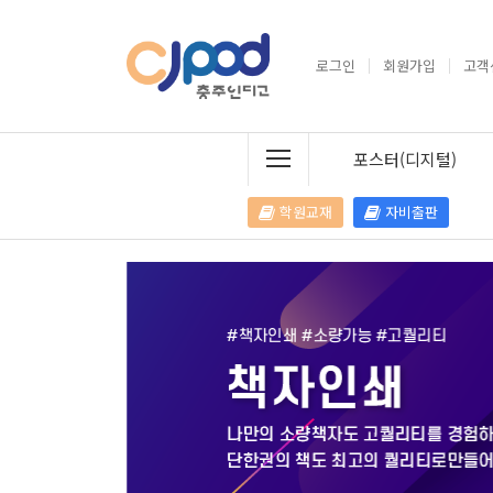
로그인
회원가입
고객
포스터(디지털)
학원교재
자비출판