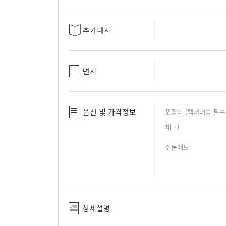
추가내지
면지
옵션 및 가격정보
포장비 (택배배송 필수
체크)
주문메모
상세설명