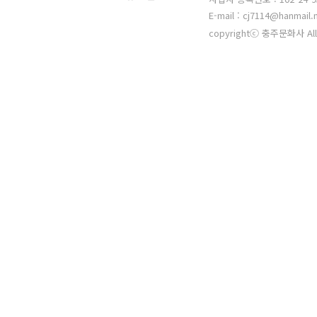
E-mail : cj7114@hanmail.
copyrightⓒ 충주문화사 All 