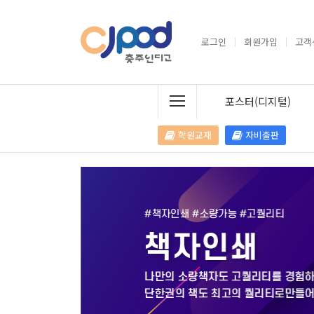
로그인
회원가입
고객
포스터(디지털)
학원교재
자비출판