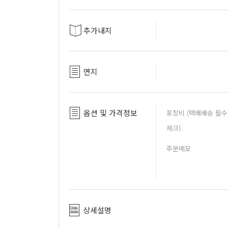
추가내지
면지
옵션 및 가격정보
포장비 (택배배송 필수
체크)
주문메모
상세설명