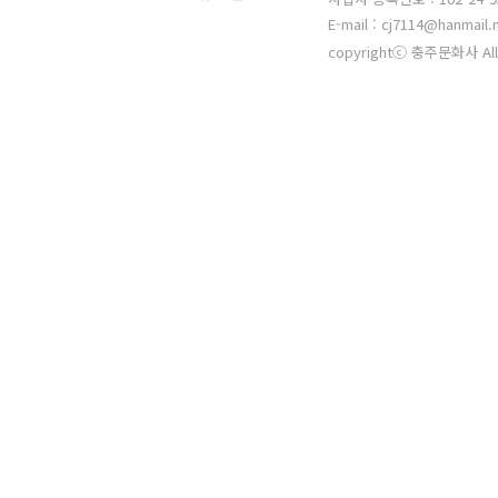
E-mail : cj7114@hanmail.
copyrightⓒ 충주문화사 All 