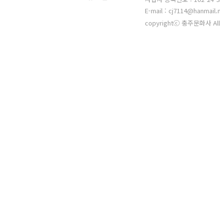
E-mail : cj7114@hanmail.
copyrightⓒ 충주문화사 All 