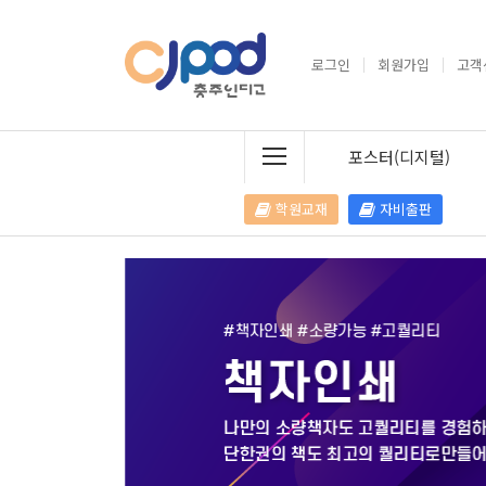
로그인
회원가입
고객
포스터(디지털)
학원교재
자비출판