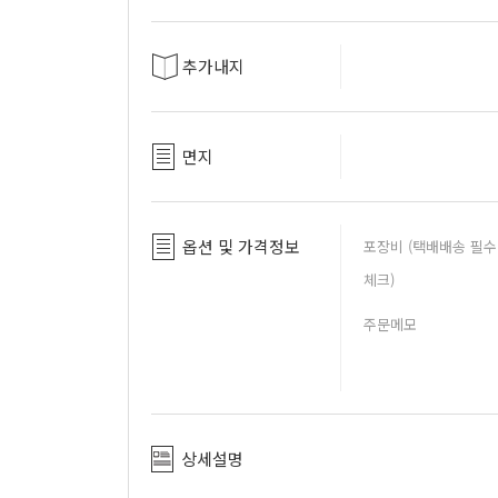
추가내지
면지
옵션 및 가격정보
포장비 (택배배송 필수
체크)
주문메모
상세설명