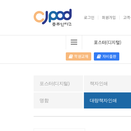
로그인
회원가입
고객
포스터(디지털)
학원교재
자비출판
포스터(디지털)
책자인쇄
명함
대량책자인쇄