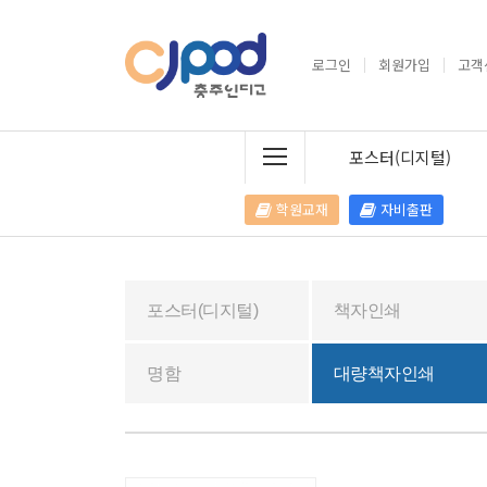
로그인
회원가입
고객
포스터(디지털)
학원교재
자비출판
포스터(디지털)
책자인쇄
명함
대량책자인쇄