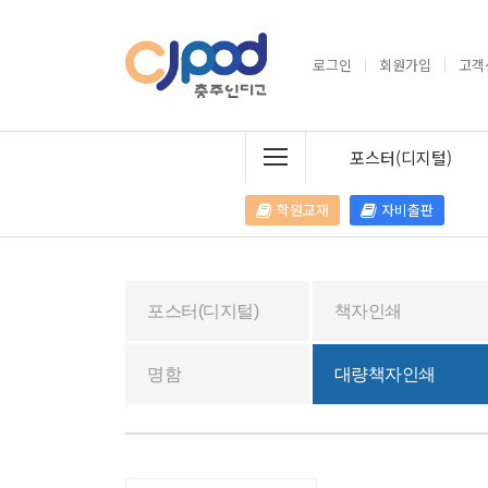
로그인
회원가입
고객
포스터(디지털)
학원교재
자비출판
포스터(디지털)
책자인쇄
명함
대량책자인쇄