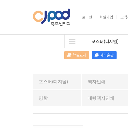
로그인
회원가입
고객
포스터(디지털)
학원교재
자비출판
포스터(디지털)
책자인쇄
명함
대량책자인쇄