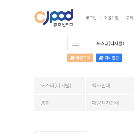
로그인
회원가입
고객
포스터(디지털)
학원교재
자비출판
포스터(디지털)
책자인쇄
명함
대량책자인쇄