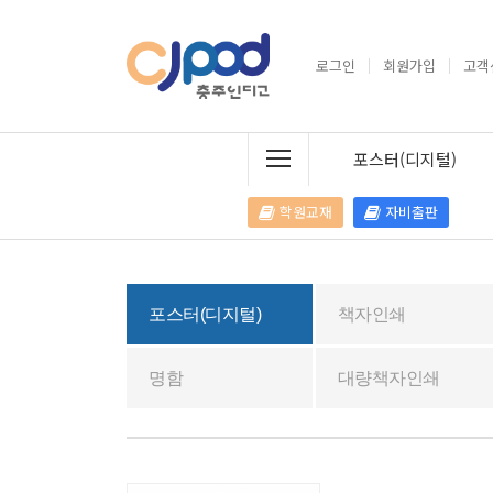
로그인
회원가입
고객
포스터(디지털)
학원교재
자비출판
포스터(디지털)
책자인쇄
명함
대량책자인쇄