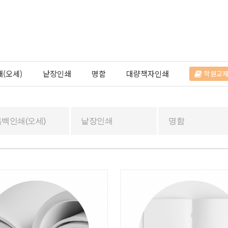
(오세)
낱장인쇄
명함
대량책자인쇄
학원교
흑백인쇄(오세)
낱장인쇄
명함