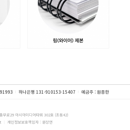
91993
하나은행 131-910153-15407
예금주 : 원종한
충무로29 아시아미디어타워 302호 (초동42)
t
개인정보보호책임자 : 원상연